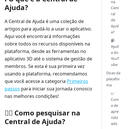
na
Ajuda?
Cent
ral
de
A Central de Ajuda é uma coleção de
Ajud
artigos para ajudá-lo a usar o aplicativo.
a?
Aqui você encontrará informações
📹
sobre todos os recursos disponíveis na
Ajud
plataforma, desde as ferramentas no
a do
aplicativo 3D até o sistema de gestão de
YouT
ube
membros. Se esta é sua primeira vez
Dicas da
usando a plataforma, recomendamos
platafor
que você acesse a categoria
Primeiros
ma
passos
para iniciar sua jornada conosco
📈
nas melhores condições!
Curv
a de
🕵️‍♂️ Como pesquisar na
apre
ndiz
Central de Ajuda?
ado