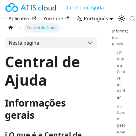
Centro de Ajuda
Aplicativo
YouTube
Português
Central de Ajuda
Informaç
ões
Nesta página
gerais
ℹ️ O
Central de
que
é a
Cent
Ajuda
ral
de
Ajud
a?
Informações
🕵️‍♂️
gerais
Com
o
pesq
uisar
ℹ️ O que é a Central de