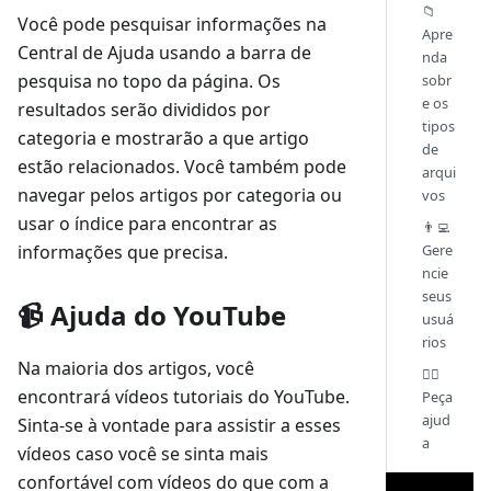
📁
Você pode pesquisar informações na
Apre
Central de Ajuda usando a barra de
nda
pesquisa no topo da página. Os
sobr
e os
resultados serão divididos por
tipos
categoria e mostrarão a que artigo
de
estão relacionados. Você também pode
arqui
navegar pelos artigos por categoria ou
vos
usar o índice para encontrar as
👨‍💻
informações que precisa.
Gere
ncie
seus
📹 Ajuda do YouTube
usuá
rios
Na maioria dos artigos, você
🙋‍♂️
encontrará vídeos tutoriais do YouTube.
Peça
ajud
Sinta-se à vontade para assistir a esses
a
vídeos caso você se sinta mais
confortável com vídeos do que com a